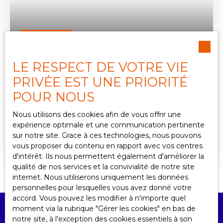
423 000
€
LE RESPECT DE VOTRE VIE
LOCAL PROFESSIONNEL
PRIVÉE EST UNE PRIORITÉ
9
pièces
320
m²
POUR NOUS
Clermont-Ferrand 63000
Nous utilisons des cookies afin de vous offrir une
expérience optimale et une communication pertinente
L'agence du parc vous propose ce local
sur notre site. Grace à ces technologies, nous pouvons
professionnel de 320 m², situé en centre de
vous proposer du contenu en rapport avec vos centres
Clermont-Fd, proche de plusieurs établissements
d'intérêt. Ils nous permettent également d'améliorer la
scolaires, des transports urbains et ferroviaire et
qualité de nos services et la convivialité de notre site
de tous commerces, non loin des grands axes
internet. Nous utiliserons uniquement les données
autoroutiers. Il offre un bel espace et une belle
personnelles pour lesquelles vous avez donné votre
luminosité grâce à de grandes baies vitrées.
accord. Vous pouvez les modifier à n'importe quel
Atypique, il est divisé en plusieurs parties : un
moment via la rubrique ″Gérer les cookies″ en bas de
"open space" desservant 6 bureaux, dont un en
notre site, à l'exception des cookies essentiels à son
étage. Un local rangement se trouve en sous-sol.