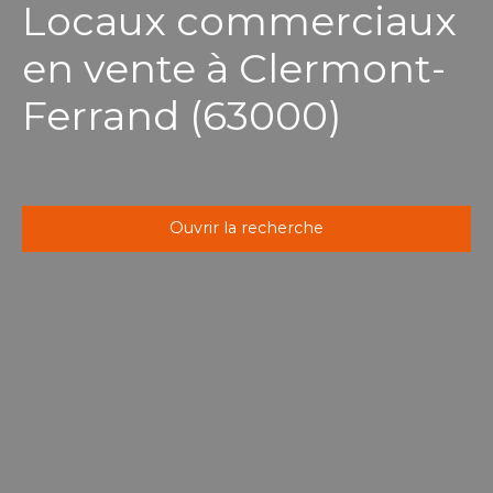
Locaux commerciaux
en vente à Clermont-
Ferrand (63000)
Ouvrir la recherche
Type d'offre
Vente
Type de bien
Local commercial
Localisation
Clermont-Ferrand (63000)
Budget max (€)