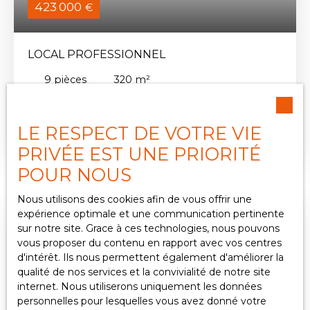
423 000
€
LOCAL PROFESSIONNEL
9
pièces
320
m²
Clermont-Ferrand 63000
LE RESPECT DE VOTRE VIE
L'agence du parc vous propose ce local
professionnel de 320 m², situé en centre de
PRIVÉE EST UNE PRIORITÉ
Clermont-Fd, proche de plusieurs établissements
POUR NOUS
scolaires, des transports urbains et ferroviaire et
de tous commerces, non loin des grands axes
Nous utilisons des cookies afin de vous offrir une
autoroutiers. Il offre un bel espace et une belle
expérience optimale et une communication pertinente
luminosité grâce à de grandes baies vitrées.
sur notre site. Grace à ces technologies, nous pouvons
Atypique, il est divisé en plusieurs parties : un
vous proposer du contenu en rapport avec vos centres
"open space" desservant 6 bureaux, dont un en
d'intérêt. Ils nous permettent également d'améliorer la
étage. Un local rangement se trouve en sous-sol.
qualité de nos services et la convivialité de notre site
Un espace cuisine ouvert est central. Un escalier
internet. Nous utiliserons uniquement les données
vous mène à une mezzanine aménagée en coin
personnelles pour lesquelles vous avez donné votre
détente. Un local archive et la chaufferie sont à